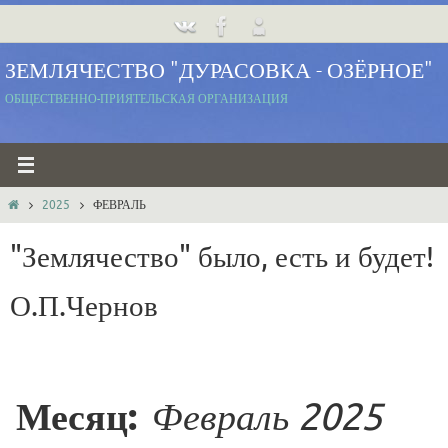
Перейти
к
ЗЕМЛЯЧЕСТВО "ДУРАСОВКА - ОЗЁРНОЕ"
содержимому
ОБЩЕСТВЕННО-ПРИЯТЕЛЬСКАЯ ОРГАНИЗАЦИЯ
ГЛАВНАЯ
2025
ФЕВРАЛЬ
"Землячество" было, есть и будет!
О.П.Чернов
Месяц:
Февраль 2025