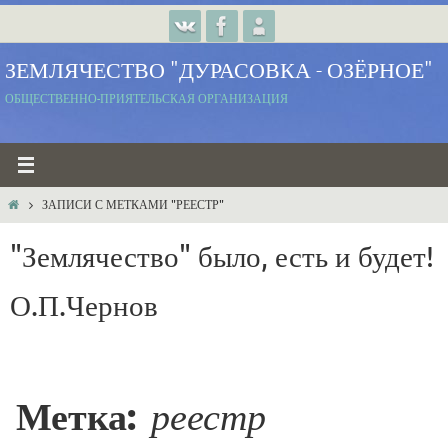
Перейти
к
ЗЕМЛЯЧЕСТВО "ДУРАСОВКА - ОЗЁРНОЕ"
содержимому
ОБЩЕСТВЕННО-ПРИЯТЕЛЬСКАЯ ОРГАНИЗАЦИЯ
ГЛАВНАЯ
ЗАПИСИ С МЕТКАМИ "РЕЕСТР"
"Землячество" было, есть и будет!
О.П.Чернов
Метка:
реестр