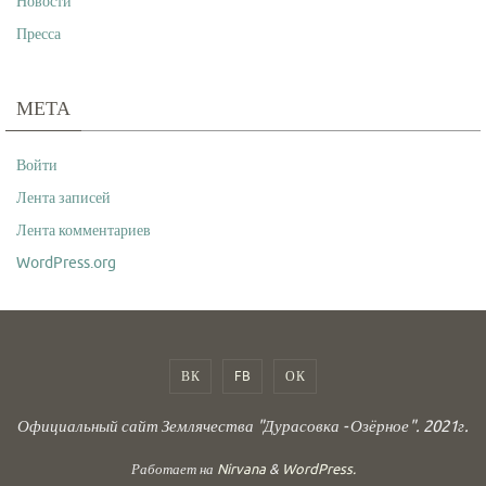
Новости
Пресса
МЕТА
Войти
Лента записей
Лента комментариев
WordPress.org
ВК
FB
ОК
Официальный сайт Землячества "Дурасовка - Озёрное". 2021г.
Работает на
Nirvana
&
WordPress.